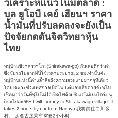
วิเคราะห์แนวโน้มตลาด :
บล ยูโอบี เคย์ เฮียนฯ ราคา
น้ำมันที่ปรับลดลงจะยังเป็น
ปัจจัยกดดันจิตวิทยาหุ้น
ไทย
หมู่บ้านชิราคาวาโกะ(Shirakawa-go) กันเลยดีกว่าค่ะ
ซึ่งขับรถไปจากที่นี้ใช้เวลาประมาณ 2 ชมเท่านั้นค่ะ
หมู่บ้านแห่งนี้ต่างล้ำลือถึงความสวยงามมากๆทีเดียว
โดยเฉพาะช่วงเทศกาลเปิดไฟ แต่แอบเสียดายค่ะฟูไป
เช็คมาว่าวันที่ฟูไปไม่ได้เปิดไฟด้วยซิ แต่ไม่เปงไรค่ะ ฟู
ก็จะไปค่ะ55+ I will journey to Shirakawago village. It
takes 2 hours by car from Nagoya.我将前往白川乡
村。 从名古屋乘车需要2个小时。